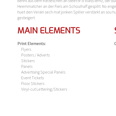
kennt aus dem Kelteschen an steet fir d'Wäiss Iernz, déi due
Heemmatcher an der Fiels am Schoulhaff gespillt. No enger
huet den Veräin sech mat jonken Spiller verstärkt an sou hu
gesteigert.
MAIN ELEMENTS
Print Elements:
O
Flyers
Posters / Adverts
Stickers
Panels
Advertising Special Panels
Event Tickets
Floor Stickers
Vinyl-cut Lettering/Stickers