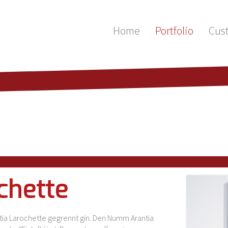
Home
Portfolio
Cus
chette
ia Larochette gegrennt gin. Den Numm Arantia