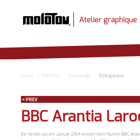
Home
Portfolio
Webdesign
Entrapaulus
< PREV
BBC Arantia Laro
De Veräin ass am Januar 1964 ennert dem Numm BBC Arant