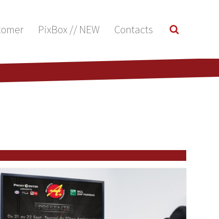
tomer
PixBox // NEW
Contacts