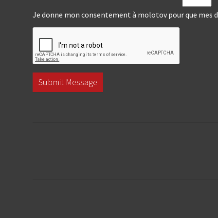
Je donne mon consentement à molotov pour que mes don
Submit Message