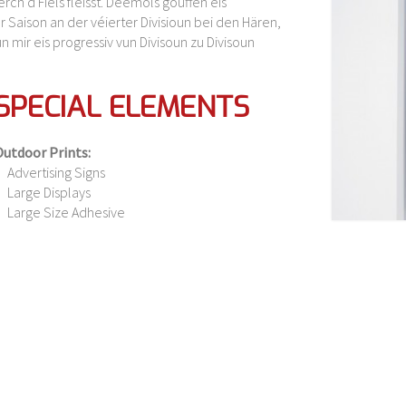
rch d'Fiels fléisst. Deemols gouffen eis
 Saison an der véierter Divisioun bei den Hären,
n mir eis progressiv vun Divisoun zu Divisoun
SPECIAL ELEMENTS
utdoor Prints:
Advertising Signs
Large Displays
Large Size Adhesive