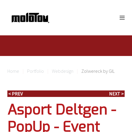
Home
Portfolio
Webdesign
Zolwereck by GIL
< PREV
NEXT >
Asport Deltgen -
PopUp - Event