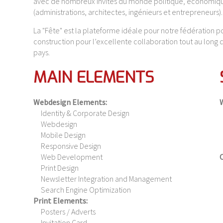
avec de nombreux invités du monde politique, économique
(administrations, architectes, ingénieurs et entrepreneurs).
La "Fête" est la plateforme idéale pour notre fédération 
construction pour l’excellente collaboration tout au long de
pays.
MAIN ELEMENTS
Webdesign Elements:
Identity & Corporate Design
Webdesign
Mobile Design
Responsive Design
Web Development
O
Print Design
Newsletter Integration and Management
Search Engine Optimization
Print Elements:
Posters / Adverts
Invitation Card