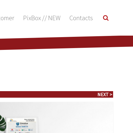
tomer
PixBox // NEW
Contacts
NEXT >