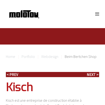
Home
Portfolio
Webdesign
Beim Bertchen Shop
< PREV
NEXT >
Kisch
Kisch est une entreprise de construction établie à